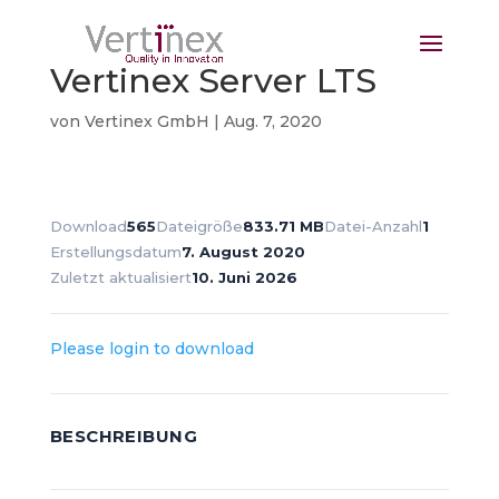
Vertinex Server LTS
von
Vertinex GmbH
|
Aug. 7, 2020
Download
565
Dateigröße
833.71 MB
Datei-Anzahl
1
Erstellungsdatum
7. August 2020
Zuletzt aktualisiert
10. Juni 2026
Please login to download
BESCHREIBUNG