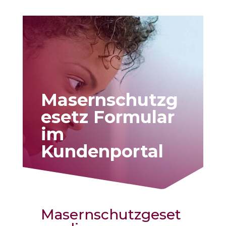
Masernschutzg
esetz Formular
im
Kundenportal
Masernschutzgeset